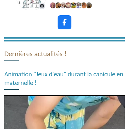
F
a
c
e
b
Dernières actualités !
o
o
k
Animation "Jeux d'eau" durant la canicule en
maternelle !