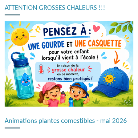
o
r
ATTENTION GROSSES CHALEURS !!!
n
e
s
e
n
Animations plantes comestibles - mai 2026