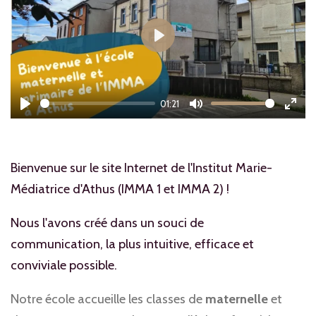
P
l
a
01:21
y
P
M
E
l
u
n
a
t
t
Bienvenue sur le site Internet de l'Institut Marie-
y
e
e
Médiatrice d'Athus (IMMA 1 et IMMA 2) !
r
Nous l'avons créé dans un souci de
f
communication, la plus intuitive, efficace et
u
conviviale possible.
l
l
Notre école accueille les classes de
maternelle
et