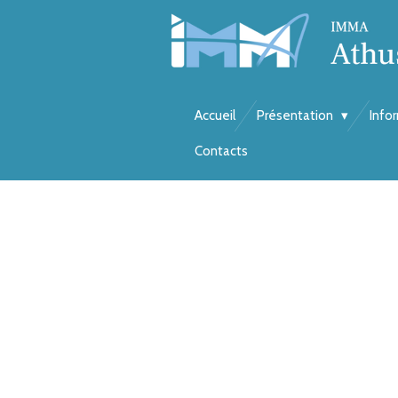
Passer
au
contenu
Accueil
Présentation
Info
principal
Contacts