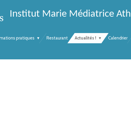
Institut Marie Médiatrice At
rmations pratiques
Restaurant
Actualités !
Calendrier