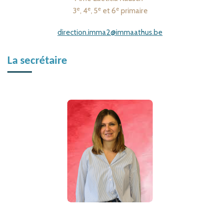
e
e
e
e
3
, 4
, 5
et 6
primaire
direction.imma2@immaathus.be
La secrétaire