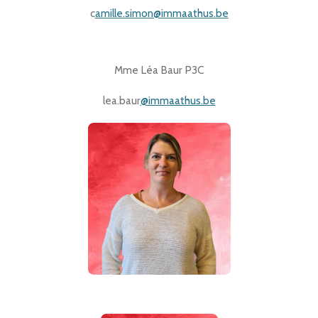
c
amille.simon@immaathus.be
Mme Léa Baur P3C
lea.baur
@immaathus.be