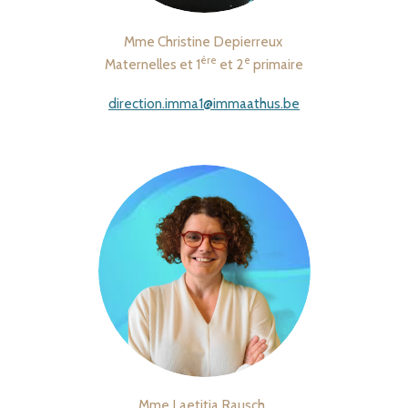
Mme Christine Depierreux
ère
e
Maternelles et 1
et 2
primaire
direction.imma1@immaathus.be
Mme Laetitia Rausch