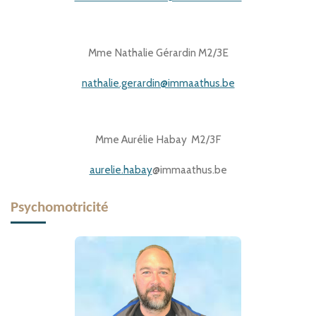
Mme Nathalie Gérardin M2/3E
nathalie.gerardin@immaathus.be
Mme Aurélie Habay M2/3F
aurelie.habay
@immaathus.be
Psychomotricité