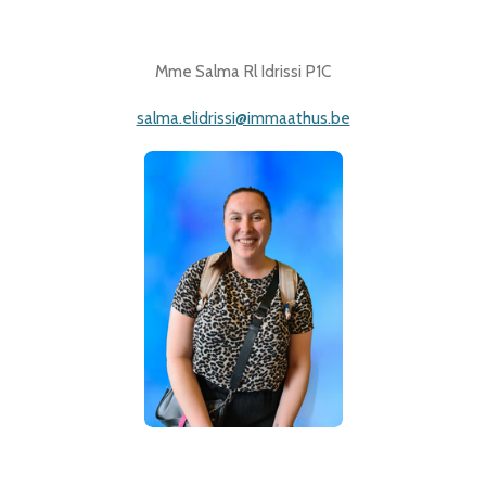
Mme Salma Rl Idrissi P1C
salma.elidrissi@immaathus.be