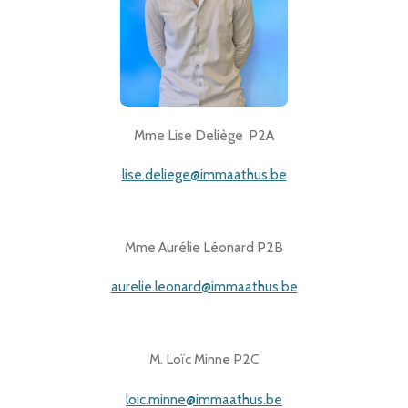
Mme Lise Deliège P2A
lise.deliege@immaathus.be
Mme Aurélie Léonard P2B
aurelie.leonard@immaathus.be
M. Loïc Minne P2C
loic.minne@immaathus.be