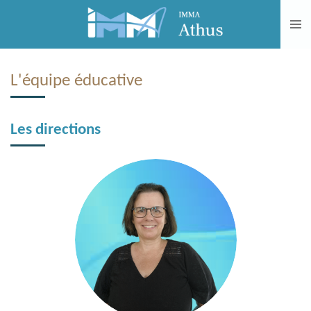
Passer
au
contenu
principal
L'équipe éducative
Les directions