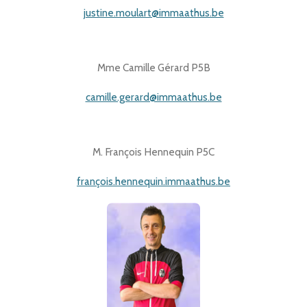
justine.moulart@immaathus.be
Mme Camille Gérard P5B
camille.gerard@immaathus.be
M. François Hennequin P5C
françois.hennequin.immaathus.be