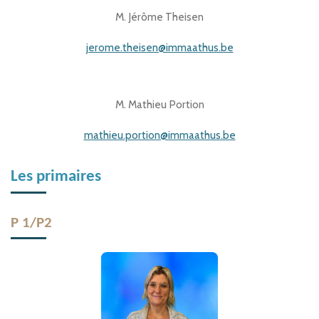
M. Jérôme Theisen
jerome.theisen@immaathus.be
M. Mathieu Portion
mathieu.portion@immaathus.be
Les primaires
P 1/P2